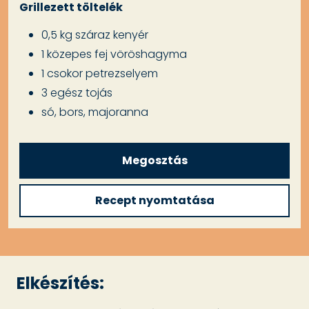
Grillezett töltelék
0,5 kg száraz kenyér
1 közepes fej vöröshagyma
1 csokor petrezselyem
3 egész tojás
só, bors, majoranna
Megosztás
Recept nyomtatása
Elkészítés: