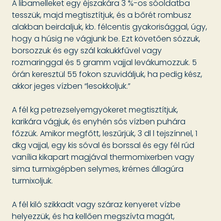
A libamelleket egy éjszakára 3 %-os sóoldatba
tesszük, majd megtisztítjuk, és a bőrét rombusz
alakban beirdaljuk, kb. félcentis gyakorisággal, úgy,
hogy a húsig ne vágjunk be. Ezt követően sózzuk,
borsozzuk és egy szál kakukkfűvel vagy
rozmaringgal és 5 gramm vajjal levákumozzuk. 5
órán keresztül 55 fokon szuvidáljuk, ha pedig kész,
akkor jeges vízben “lesokkoljuk.”
A fél kg petrezselyemgyökeret megtisztítjuk,
karikára vágjuk, és enyhén sós vízben puhára
főzzük. Amikor megfőtt, leszűrjük, 3 dl l tejszínnel, 1
dkg vajjal, egy kis sóval és borssal és egy fél rúd
vanília kikapart magjával thermomixerben vagy
sima turmixgépben selymes, krémes állagúra
turmixoljuk.
A fél kiló szikkadt vagy száraz kenyeret vízbe
helyezzük, és ha kellően megszívta magát,