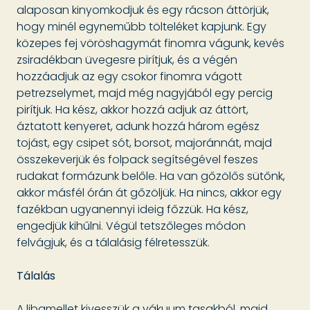
alaposan kinyomkodjuk és egy rácson áttörjük,
hogy minél egyneműbb tölteléket kapjunk. Egy
közepes fej vöröshagymát finomra vágunk, kevés
zsiradékban üvegesre pirítjuk, és a végén
hozzáadjuk az egy csokor finomra vágott
petrezselymet, majd még nagyjából egy percig
pirítjuk. Ha kész, akkor hozzá adjuk az áttört,
áztatott kenyeret, adunk hozzá három egész
tojást, egy csipet sót, borsot, majoránnát, majd
összekeverjük és folpack segítségével feszes
rudakat formázunk belőle. Ha van gőzölős sütőnk,
akkor másfél órán át gőzöljük. Ha nincs, akkor egy
fazékban ugyanennyi ideig főzzük. Ha kész,
engedjük kihűlni. Végül tetszőleges módon
felvágjuk, és a tálalásig félretesszük.
Tálalás
A libamellet kivesszük a vákuum tasakból, majd