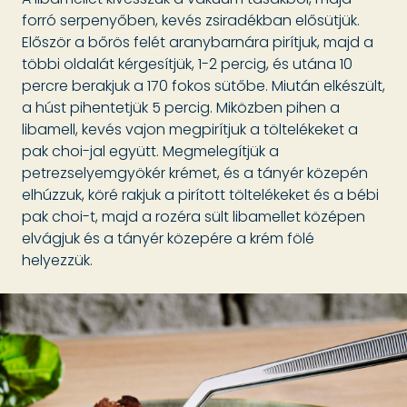
forró serpenyőben, kevés zsiradékban elősütjük.
Először a bőrös felét aranybarnára pirítjuk, majd a
többi oldalát kérgesítjük, 1-2 percig, és utána 10
percre berakjuk a 170 fokos sütőbe. Miután elkészült,
a húst pihentetjük 5 percig. Miközben pihen a
libamell, kevés vajon megpirítjuk a töltelékeket a
pak choi-jal együtt. Megmelegítjük a
petrezselyemgyökér krémet, és a tányér közepén
elhúzzuk, köré rakjuk a pirított töltelékeket és a bébi
pak choi-t, majd a rozéra sült libamellet középen
elvágjuk és a tányér közepére a krém fölé
helyezzük.