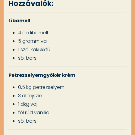
Hozzávalók:
Libamell
4 db libamell
5 gramm vaj
1 szál kakukkfű
só, bors
Petrezselyemgyökér krém
0,5 kg petrezselyem
3 dl tejszín
1 dkg vaj
fél rúd vanília
só, bors